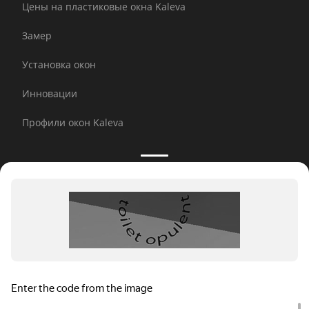
Цены на пластиковые окна Kaleva
Замер
Установка окон
Инновации
Профили окон Kaleva
Принимаем к оплате:
E-mail рассылка