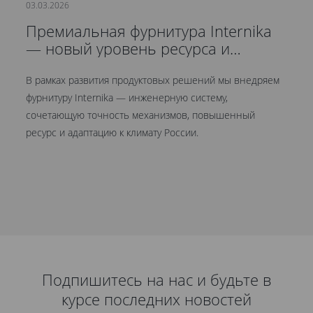
03.03.2026
21
Премиальная фурнитура Internika
С
— новый уровень ресурса и
д
герметичности
В рамках развития продуктовых решений мы внедряем
Мы
фурнитуру Internika — инженерную систему,
эт
сочетающую точность механизмов, повышенный
це
ресурс и адаптацию к климату России.
Кр
ув
Подпишитесь на нас и будьте в
курсе последних новостей