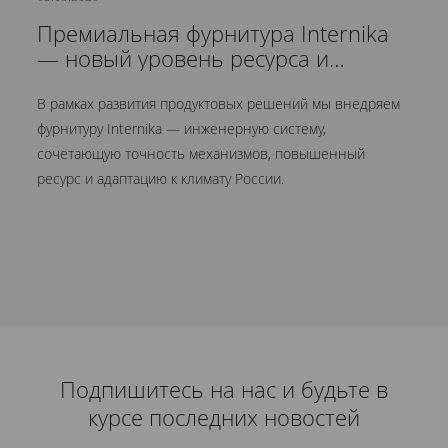
Премиальная фурнитура Internika
С
— новый уровень ресурса и
д
герметичности
В рамках развития продуктовых решений мы внедряем
Мы
фурнитуру Internika — инженерную систему,
эт
сочетающую точность механизмов, повышенный
це
ресурс и адаптацию к климату России.
Кр
ув
Подпишитесь на нас и будьте в
курсе последних новостей