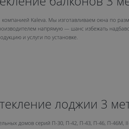
екление балконов 3 м
я компанией Kaleva. Мы изготавливаем окна по раз
производителем напрямую — шанс избежать надбаво
одукцию и услуги по установке.
текление лоджии 3 ме
льных домов серий П-30, П-42, П-43, П-46, П-46М, I