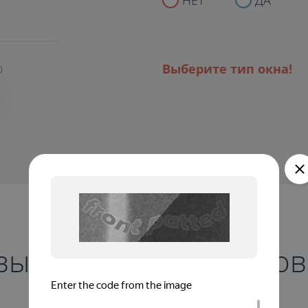
НЕТ
ДА
Выберите тип окна!
)
вые окна для балконов