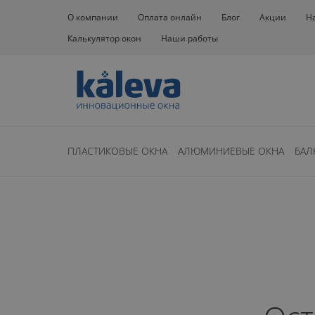
О компании
Оплата онлайн
Блог
Акции
Н
Калькулятор окон
Наши работы
Окна
Окна на балкон
3 метра
ПЛАСТИКОВЫЕ ОКНА
АЛЮМИНИЕВЫЕ ОКНА
БАЛ
Остекление
балконов 3 м