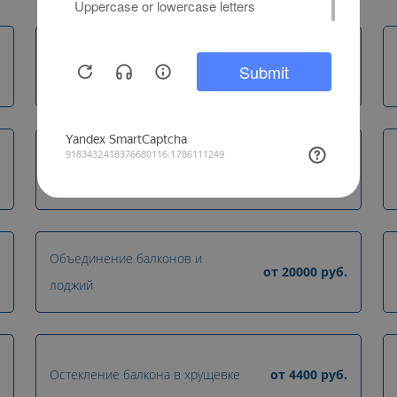
Холодное остекление лоджий
от
4400
руб.
Теплое остекление балконов
от
15400
руб.
Объединение балконов и
от
20000
руб.
лоджий
Остекление балкона в хрущевке
от
4400
руб.