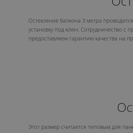
Пензе
Ост
от 12 600 руб.
Остекление балкона 3 метра проводитс
установку под ключ. Сотрудничество с 
предоставляем гарантию качества на пр
ОТПРАВИТЬ
Даю
согласие на обработку
персональных данных
. С
политикой
обработки персональных данных
Ос
ознакомлен.
Этот размер считается типовым для пане