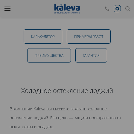
Холодное остекление лоджий в Пензе
КАЛЬКУЛЯТОР
ПРИМЕРЫ РАБОТ
от 13 700 руб.
ПРЕИМУЩЕСТВА
ГАРАНТИЯ
ОТПРАВИТЬ
Холодное остекление лоджий
Даю
согласие на обработку персональных данных
. С
В компании Kaleva вы сможете заказать холодное
политикой обработки персональных данных
ознакомлен.
остекление лоджий. Его цель — защита пространства от
пыли, ветра и осадков.