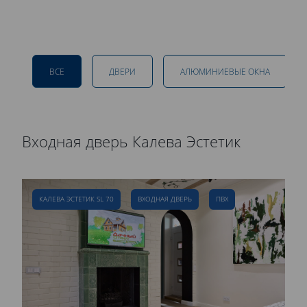
ВСЕ
ДВЕРИ
АЛЮМИНИЕВЫЕ ОКНА
Входная дверь Калева Эстетик
Р
д
КАЛЕВА ЭСТЕТИК SL 70
ВХОДНАЯ ДВЕРЬ
ПВХ